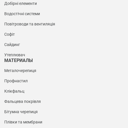
Добірні елементи
Водостічні системи
Повітроводи та вентиляція
Софіт
Сайдинг
Утеплювач
МАТЕРИАЛЫ
Металочерепиця
Профнастил
Клікфальц
Фальцева покрівля
Бітумна черепиця
Плівки та мембрани