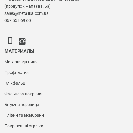
(провулок Чапаєва, 5а)
sales@metalika.com.ua
067 558 69 60
МАТЕРИАЛЫ
Металочерепиця
Профнастил
Клікфальц
Фальцева покрівля
Бітумна черепиця
Плівки та мембрани
Покрівельні стрічки