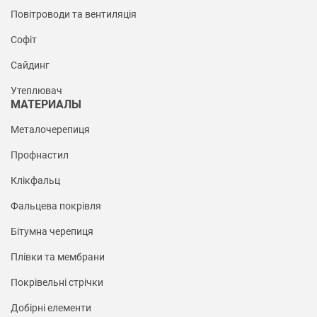
Повітроводи та вентиляція
Софіт
Сайдинг
Утеплювач
МАТЕРИАЛЫ
Металочерепиця
Профнастил
Клікфальц
Фальцева покрівля
Бітумна черепиця
Плівки та мембрани
Покрівельні стрічки
Добірні елементи