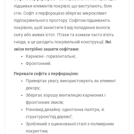
підшивки елементів покрівлі, що виступають, біля
стін. Софіт з перфорацією зберігає мікроклімат
підпокрівельного простору. Софітом підшивають
покрівлю, щоб захистити її від попадання вологи,
снігу або живих істот. Птахи та комахи часто в'ють
гнізда, а це шкодить покрівельній конструкції.
Які
звіси потрібно зашити софітами:
Карнизні - горизонтальні;
Фронтонний.
Переваги софіта з перфорацією:
Привертає увагу, використовують як елемент
декору;
Зберігає хорошу вентиляцію карнизних і
фронтонних звисів;
Різновид дизайну: однотонна палітра, зі
структурою"під дерево";
Зроблений з оцинкованої сталі з полімерним
покриттям;