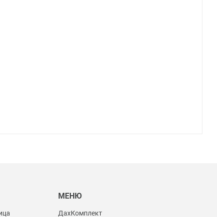
Ы
МЕНЮ
ица
ДахКомплект