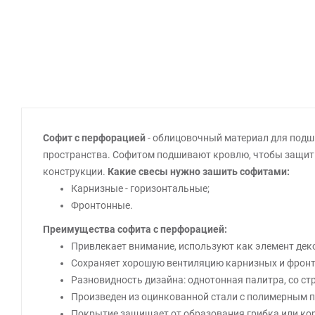
Софит с перфорацией
- облицовочный материал для подш
пространства. Софитом подшивают кровлю, чтобы защитит
конструкции.
Какие свесы нужно зашить софитами:
Карнизные - горизонтальные;
Фронтонные.
Преимущества софита с перфорацией:
Привлекает внимание, используют как элемент дек
Сохраняет хорошую вентиляцию карнизных и фронт
Разновидность дизайна: однотонная палитра, со стр
Произведен из оцинкованной стали с полимерным 
Покрытие защищает от образования грибка или ко