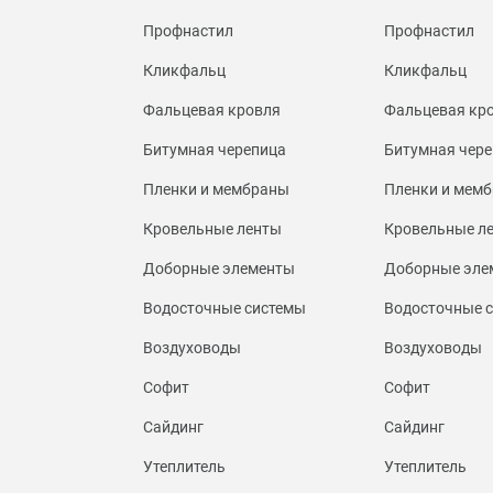
Профнастил
Профнастил
Кликфальц
Кликфальц
Фальцевая кровля
Фальцевая кр
Битумная черепица
Битумная чере
Пленки и мембраны
Пленки и мем
Кровельные ленты
Кровельные л
Доборные элементы
Доборные эле
Водосточные системы
Водосточные 
Воздуховоды
Воздуховоды
Софит
Софит
Сайдинг
Сайдинг
Утеплитель
Утеплитель