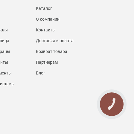
Каталог
О компании
овля
Контакты
пица
Доставка и оплата
браны
Возврат товара
енты
Партнерам
менты
Блог
системы
КНОПКА
СВЯЗИ