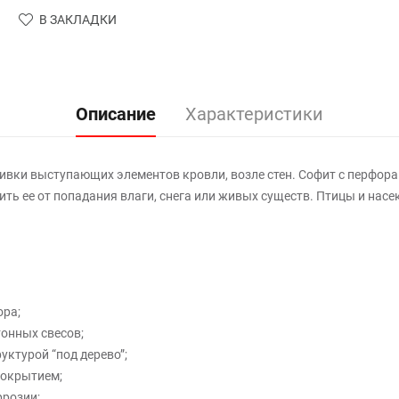
В ЗАКЛАДКИ
Описание
Характеристики
ивки выступающих элементов кровли, возле стен. Софит с перфор
ь ее от попадания влаги, снега или живых существ. Птицы и насек
ора;
онных свесов;
уктурой “под дерево”;
покрытием;
ррозии;