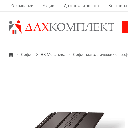
О компании
Акции
Доставка и оплата
Контакты
Софит
ВК Металика
Софит металлический с перф