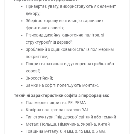
Привертає увагу, використовують як елемент
декору;
Зберігає хорошу вентиляцію карнизних і
фронтонних звисів;
Різновид дизайну: однотонна палітра, зі
структурою"під дерево";
Зроблений з оцинкованої сталі з полімерним
покриттям;
Покриття захищає від утворення грибка або
корозії;
Зносостійкий;
Замки на софіті полегшують монтаж.
Технічні характеристики софіта з перфорацією:
Полімерне покриття: РЕ, РЕМА
Колірна палітра: за шкалою RAL
Тип структури: "під дерево" світлий або темний
Метал: Польща, Німеччина, Україна, Китай
Товщина металу: 0.4 мм, 0.45 мм, 0.5 мм.