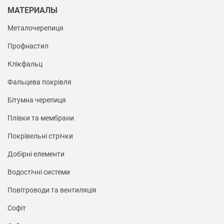
МАТЕРИАЛЫ
Металочерепиця
Профнастил
Клікфальц
Фальцева покрівля
Бітумна черепиця
Плівки та мембрани
Покрівельні стрічки
Добірні елементи
Водостічні системи
Повітроводи та вентиляція
Софіт