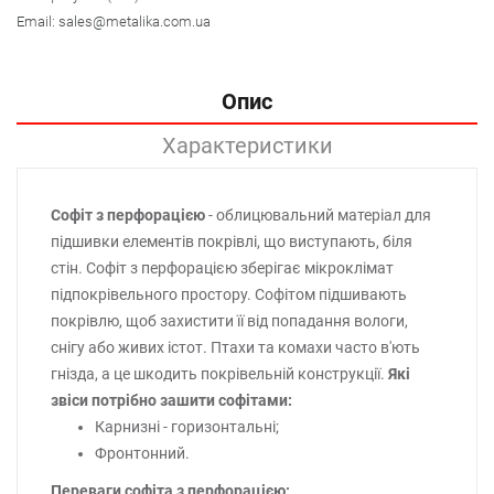
Email:
sales@metalika.com.ua
Опис
Характеристики
Софіт з перфорацією
- облицювальний матеріал для
підшивки елементів покрівлі, що виступають, біля
стін. Софіт з перфорацією зберігає мікроклімат
підпокрівельного простору. Софітом підшивають
покрівлю, щоб захистити її від попадання вологи,
снігу або живих істот. Птахи та комахи часто в'ють
гнізда, а це шкодить покрівельній конструкції.
Які
звіси потрібно зашити софітами:
Карнизні - горизонтальні;
Фронтонний.
Переваги софіта з перфорацією: