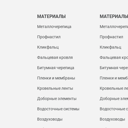
МАТЕРИАЛЫ
МАТЕРИАЛ
Металлочерепица
Металлочереп
Профнастил
Профнастил
Кликфальц
Кликфальц
Фальцевая кровля
Фальцевая кр
Битумная черепица
Битумная чере
Пленки и мембраны
Пленки и мем
Кровельные ленты
Кровельные л
Доборные элементы
Доборные эле
Водосточные системы
Водосточные 
Воздуховоды
Воздуховоды