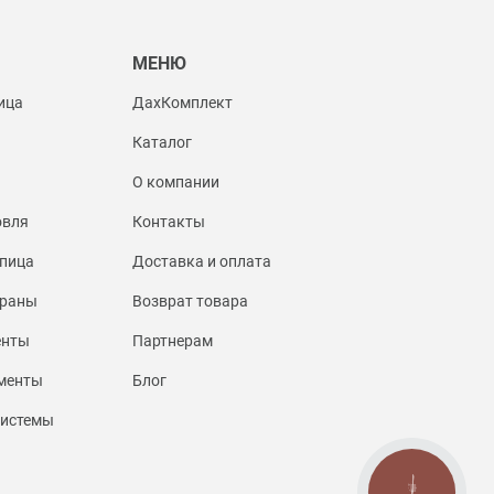
Ы
МЕНЮ
ица
ДахКомплект
Каталог
О компании
овля
Контакты
пица
Доставка и оплата
браны
Возврат товара
енты
Партнерам
менты
Блог
системы
КНОПКА