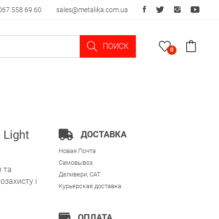
067 558 69 60
sales@metalika.com.ua
ПОИСК
0
Light
ДОСТАВКА
Новая Почта
Самовывоз
 та
Деливери, CAT
озахисту і
Курьерская доставка
ОПЛАТА