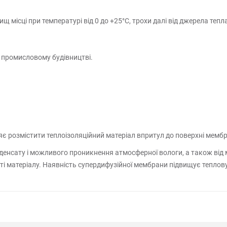
 місці при температурі від 0 до +25°С, трохи далі від джерела тепла
 промисловому будівництві.
 розмістити теплоізоляційний матеріал впритул до поверхні мембра
енсату і можливого проникнення атмосферної вологи, а також від 
ті матеріалу. Наявність супердифузійної мембрани підвищує теплову