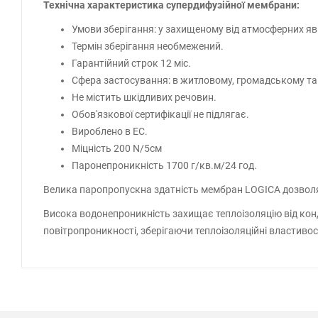
Технічна характеристика супердифузійної мембрани:
Умови зберігання: у захищеному від атмосферних явищ
Термін зберігання необмежений.
Гарантійний строк 12 міс.
Сфера застосування: в житловому, громадському та
Не містить шкідливих речовин.
Обов'язкової сертифікації не підлягає.
Вироблено в ЕС.
Міцність 200 N/5см
Паронепроникність 1700 г/кв.м/24 год.
Велика паропропускна здатність мембран LOGICA дозволяє
Висока водонепроникність захищає теплоізоляцію від конд
повітропроникності, зберігаючи теплоізоляційні властивос