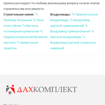
проконсультируют по любому возникшему вопросу на всех этапах
строительства или ремонта.
Строительная химия:
🔍
Воздуховоды:
🔍
Прямоугольные
Праймер битумный
🔍
Пена
воздуховоды
🔍
Воздуховод
огнестойкая
🔍
Мастика
круглый прямошовный
🔍
полимерная кровельная
🔍
Воздуховод прямоугольный
🔍
Гидроизоляционная битумная
Круглые воздуховоды
🔍
мастика
🔍
Кровельный
Воздуховод круглый спирально
герметик
навивной