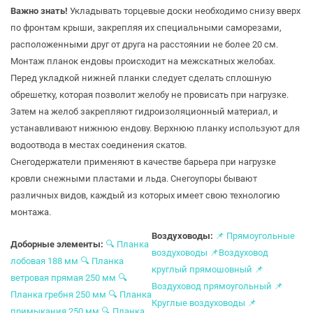
Важно знать!
Укладывать торцевые доски необходимо снизу вверх
по фронтам крыши, закрепляя их специальными саморезами,
расположенными друг от друга на расстоянии не более 20 см.
Монтаж планок ендовы происходит на межскатных желобах.
Перед укладкой нижней планки следует сделать сплошную
обрешетку, которая позволит желобу не провисать при нагрузке.
Затем на желоб закрепляют гидроизоляционный материал, и
устанавливают нижнюю ендову. Верхнюю планку используют для
водоотвода в местах соединения скатов.
Снегодержатели применяют в качестве барьера при нагрузке
кровли снежными пластами и льда. Снегоупоры бывают
различных видов, каждый из которых имеет свою технологию
монтажа.
Воздуховоды:
📌
Прямоугольные
Доборные элементы:
🔍
Планка
воздуховоды
📌
Воздуховод
лобовая 188 мм
🔍
Планка
круглый прямошовный
📌
ветровая прямая 250 мм
🔍
Воздуховод прямоугольный
📌
Планка гребня 250 мм
🔍
Планка
Круглые воздуховоды
📌
примыкания 250 мм
🔍
Планка