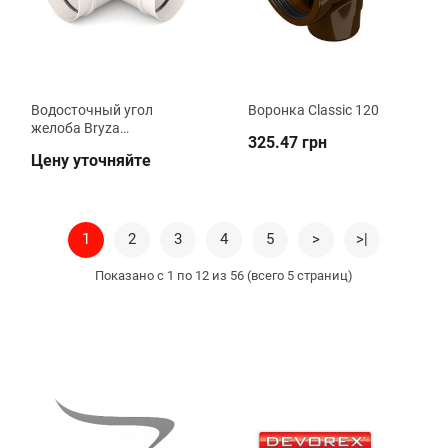
Водосточный угол
Воронка Classic 120
желоба Bryza
325.47 грн
регулируемый (под
Цену уточняйте
заказ)
1
2
3
4
5
>
>|
Показано с 1 по 12 из 56 (всего 5 страниц)