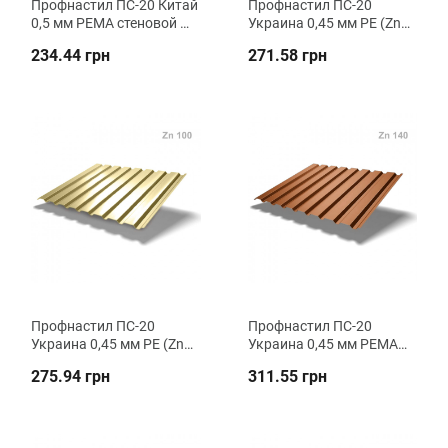
Профнастил ПC-20 Китай
Профнастил ПC-20
0,5 мм РЕMA стеновой ВК
Украина 0,45 мм РЕ (Zn
Металика
100) стеновой ВК
234.44 грн
271.58 грн
Металика
Профнастил ПC-20
Профнастил ПC-20
Украина 0,45 мм РЕ (Zn
Украина 0,45 мм РЕMA
140) стеновой ВК
(Zn 140) стеновой ВК
275.94 грн
311.55 грн
Металика
Металика