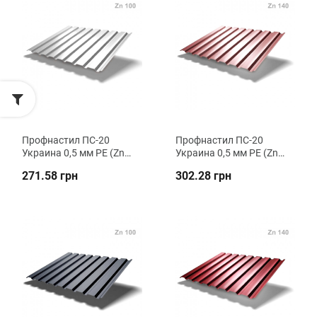
Профнастил ПC-20
Профнастил ПC-20
Украина 0,5 мм РЕ (Zn
Украина 0,5 мм РЕ (Zn
100) стеновой ВК
140) стеновой ВК
271.58 грн
302.28 грн
Металика
Металика