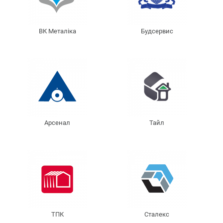
ВК Металіка
Будсервис
Арсенал
Тайл
ТПК
Сталекс