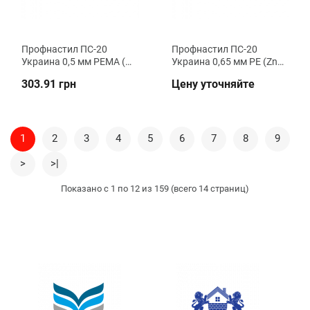
Профнастил ПC-20
Профнастил ПC-20
Украина 0,5 мм РЕMA (Zn
Украина 0,65 мм РЕ (Zn
100) стеновой ВК
140) стеновой ВК
303.91 грн
Цену уточняйте
Металика
Металика
1
2
3
4
5
6
7
8
9
>
>|
Показано с 1 по 12 из 159 (всего 14 страниц)