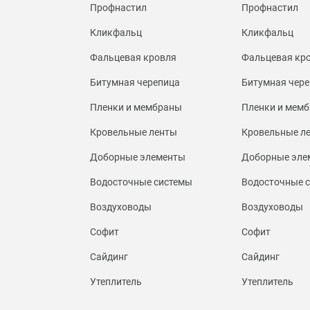
Профнастил
Профнастил
Кликфальц
Кликфальц
Фальцевая кровля
Фальцевая кр
Битумная черепица
Битумная чере
Пленки и мембраны
Пленки и мем
Кровельные ленты
Кровельные л
Доборные элементы
Доборные эле
Водосточные системы
Водосточные 
Воздуховоды
Воздуховоды
Софит
Софит
Сайдинг
Сайдинг
Утеплитель
Утеплитель