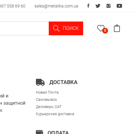
067 558 69 60
sales@metalika.com.ua
ПОИСК
0
ДОСТАВКА
Новая Почта
ий и
Самовывоз
он защитной
Деливери, CAT
и.
Курьерская доставка
ОПЛАТА