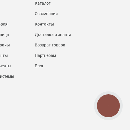
Каталог
О компании
овля
Контакты
пица
Доставка и оплата
браны
Возврат товара
енты
Партнерам
менты
Блог
системы
КНОПКА
СВЯЗИ