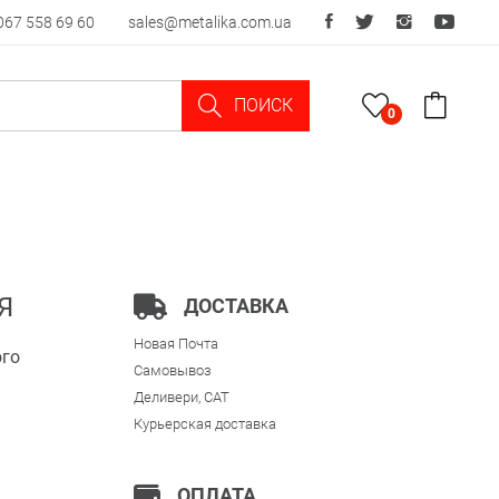
067 558 69 60
sales@metalika.com.ua
ПОИСК
0
Я
ДОСТАВКА
Новая Почта
ого
Самовывоз
Деливери, CAT
Курьерская доставка
ОПЛАТА