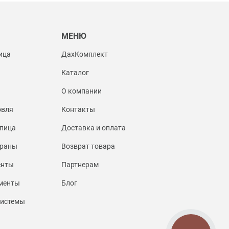
Ы
МЕНЮ
ица
ДахКомплект
Каталог
О компании
овля
Контакты
пица
Доставка и оплата
браны
Возврат товара
енты
Партнерам
менты
Блог
системы