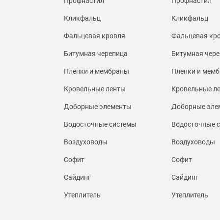
Профнастил
Профнастил
Кликфальц
Кликфальц
Фальцевая кровля
Фальцевая кр
Битумная черепица
Битумная чере
Пленки и мембраны
Пленки и мем
Кровельные ленты
Кровельные л
Доборные элементы
Доборные эле
Водосточные системы
Водосточные 
Воздуховоды
Воздуховоды
Софит
Софит
Сайдинг
Сайдинг
Утеплитель
Утеплитель