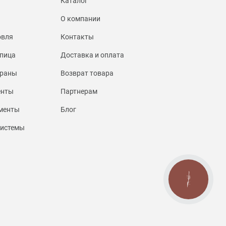
Каталог
О компании
овля
Контакты
пица
Доставка и оплата
браны
Возврат товара
енты
Партнерам
менты
Блог
системы
КНОПКА
СВЯЗИ