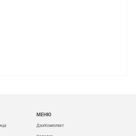
Ы
МЕНЮ
ица
ДахКомплект