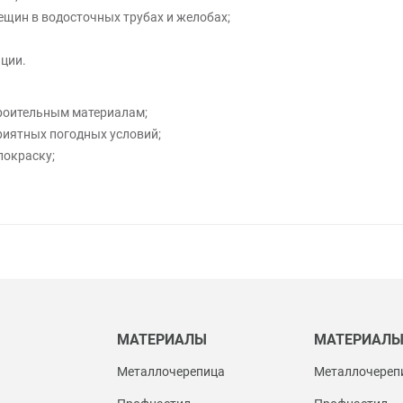
ещин в водосточных трубах и желобах;
ции.
троительным материалам;
риятных погодных условий;
покраску;
МАТЕРИАЛЫ
МАТЕРИАЛ
Металлочерепица
Металлочереп