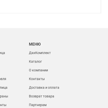
Ы
МЕНЮ
ица
ДахКомплект
Каталог
О компании
овля
Контакты
пица
Доставка и оплата
браны
Возврат товара
енты
Партнерам