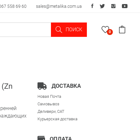
067 558 69 60
sales@metalika.com.ua
ПОИСК
0
 (Zn
ДОСТАВКА
Новая Почта
Самовывоз
тренней
Деливери, CAT
ограждающих
Курьерская доставка
ОПЛАТА