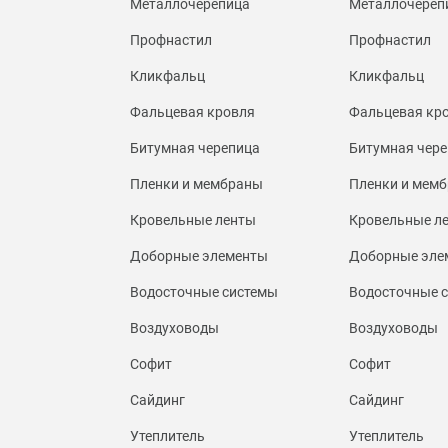
Металлочерепица
Металлочереп
Профнастил
Профнастил
Кликфальц
Кликфальц
Фальцевая кровля
Фальцевая кр
Битумная черепица
Битумная чере
Пленки и мембраны
Пленки и мем
Кровельные ленты
Кровельные л
Доборные элементы
Доборные эле
Водосточные системы
Водосточные 
Воздуховоды
Воздуховоды
Софит
Софит
Сайдинг
Сайдинг
Утеплитель
Утеплитель