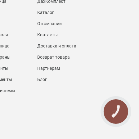
ица
ДахКомплект
Каталог
О компании
овля
Контакты
пица
Доставка и оплата
браны
Возврат товара
енты
Партнерам
менты
Блог
системы
КНОПКА
СВЯЗИ