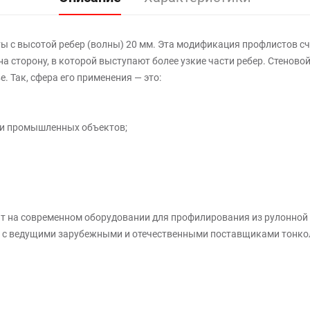
 с высотой ребер (волны) 20 мм. Эта модификация профлистов сч
а сторону, в которой выступают более узкие части ребер. Стеново
 Так, сфера его применения — это:
 и промышленных объектов;
т на современном оборудовании для профилирования из рулонной 
 с ведущими зарубежными и отечественными поставщиками тонкол