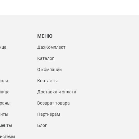
Ы
МЕНЮ
ица
ДахКомплект
Каталог
О компании
овля
Контакты
пица
Доставка и оплата
браны
Возврат товара
енты
Партнерам
менты
Блог
системы