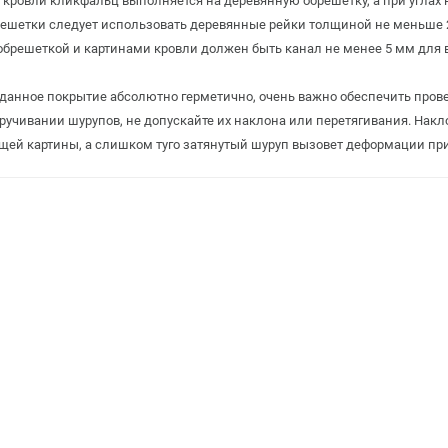
кровли кликфальц выполняется на деревянную обрешетку, а при углах 
ешетки следует использовать деревянные рейки толщиной не меньше 
брешеткой и картинами кровли должен быть канал не менее 5 мм для
 данное покрытие абсолютно герметично, очень важно обеспечить прове
ручивании шурупов, не допускайте их наклона или перетягивания. На
ей картины, а слишком туго затянутый шуруп вызовет деформации пр