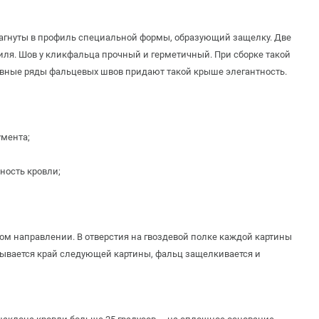
загнуты в профиль специальной формы, образующий защелку. Две
иля. Шов у кликфальца прочный и герметичный. При сборке такой
ровные ряды фальцевых швов придают такой крыше элегантность.
умента;
ность кровли;
ом направлении. В отверстия на гвоздевой полке каждой картины
дывается край следующей картины, фальц защелкивается и