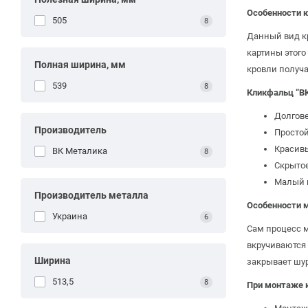
Особенности 
505
8
Данный вид к
картины этого
Полная ширина, мм
кровли получа
539
8
Кликфальц “В
Долгове
Производитель
Простой
Красивы
ВК Металика
8
Скрытое
Малый в
Производитель металла
Особенности 
Украина
6
Сам процесс м
вкручиваются 
Ширина
закрывает шур
513,5
8
При монтаже 