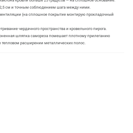
наклона кровли больше 25 градусов — на сплошное основание.
2,5 см и точным соблюдением шага между ними.
 вентиляции (на сплошное покрытие монтирую прокладочный
тривание чердачного пространства и кровельного пирога.
клоненная шляпка самореза помешает плотному прилеганию
и тепловом расширении металлических полос.