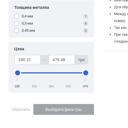
Монтаж 
Для обр
Толщина металла
Между о
0,4 мм
1
ковер).
0,5 мм
5
Так как
0,45 мм
2
При зак
следующ
Цена
-
грн
288
336
384
432
479
Сбросить
Выберите фильтры