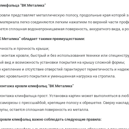
кликфальца “ВК Металика”
ровли представляет металлическую полосу, продольные края которой 
 материала легко соединяются легким нажатием по верхней части проф
ется сплошная водонепроницаемая поверхность, аккуратного вида, а 
К Металика” обладает такими преимуществами:
чность и прочность крыши;
 монтаж кровли, быстрый и без использования техники или специнстр
й вид и возможность установки покрытия на крышу сложной формы;
 крепление и отсутствие отверстий гарантируют герметичность и надеж
ес кровельного покрытия и уменьшенная нагрузка на стропила.
монтажа кровли кликфальц “ВК Металика”
онтажа кликфальца прост. Установка картин может выполняться в люб
саморезы с прессшайбой, крепящие полосу к обрешетке. Сверху накла
упы, остается сплошная поверхность из металла.
кровли кликфальц важно соблюдать следующие правила: