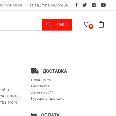
067 558 69 60
sales@metalika.com.ua
ПОИСК
0
ДОСТАВКА
Новая Почта
Самовывоз
той от
Деливери, CAT
ся только
Курьерская доставка
ственного
ОПЛАТА