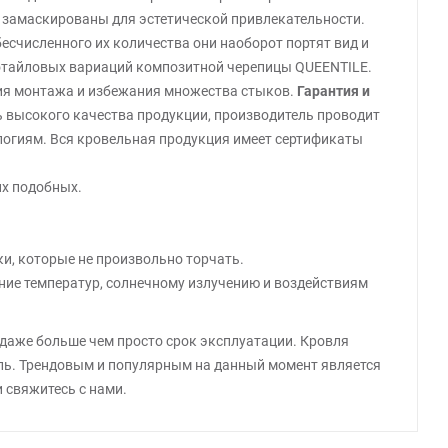
 замаскированы для эстетической привлекательности.
счисленного их количества они наоборот портят вид и
готайловых вариаций композитной черепицы QUEENTILE.
ения монтажа и избежания множества стыков.
Гарантия и
ь высокого качества продукции, производитель проводит
логиям. Вся кровельная продукция имеет сертификаты
их подобных.
ки, которые не произвольно торчать.
ние температур, солнечному излучению и воздействиям
 даже больше чем просто срок эксплуатации. Кровля
ль. Трендовым и популярным на данный момент является
 свяжитесь с нами.