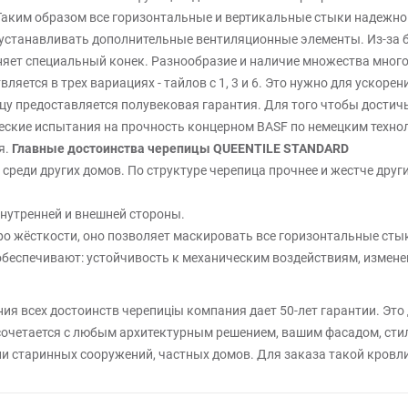
 Таким образом все горизонтальные и вертикальные стыки надежно
устанавливать дополнительные вентиляционные элементы. Из-за бе
няет специальный конек. Разнообразие и наличие множества мно
ется в трех вариациях - тайлов с 1, 3 и 6. Это нужно для ускор
у предоставляется полувековая гарантия. Для того чтобы достич
ские испытания на прочность концерном BASF по немецким техно
я.
Главные достоинства черепицы QUEENTILE STANDARD
среди других домов. По структуре черепица прочнее и жестче друг
внутренней и внешней стороны.
бро жёсткости, оно позволяет маскировать все горизонтальные сты
обеспечивают: устойчивость к механическим воздействиям, измене
ия всех достоинств черепиціы компания дает 50-лет гарантии. Это
сочетается с любым архитектурным решением, вашим фасадом, сти
и старинных сооружений, частных домов. Для заказа такой кровли