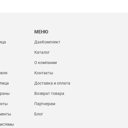
Ы
МЕНЮ
ица
ДахКомплект
Каталог
О компании
овля
Контакты
пица
Доставка и оплата
браны
Возврат товара
енты
Партнерам
менты
Блог
системы