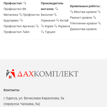
Профнастил:
🔍
Производитель
Кровельные работы:
Профнастил ВК
металла:
🔍
🔍 Монтаж кровли
🔍
Металика
🔍 Профлисты
Бельгия
🔍
Ремонт кровли
🔍
Будсервис
🔍
Германия
🔍 Китай
Утепление кровли
🔍
Профнастил Арсенал
🔍
🔍 Корея
🔍 Украина
Демонтаж кровли
Профнастил Тайл
🔍 Турция
Контакты
г.Одесса, ул. Вячеслава Кириллова, 5а
(переулок Чапаева, 5а)