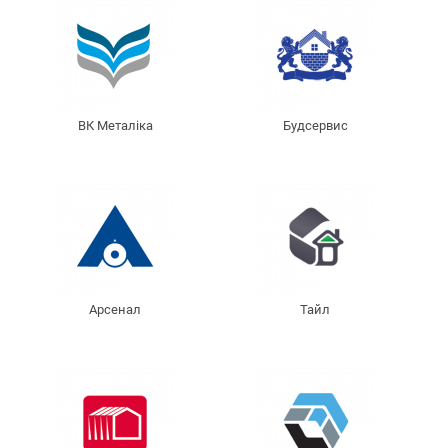
ВК Металіка
Будсервис
Арсенал
Тайл