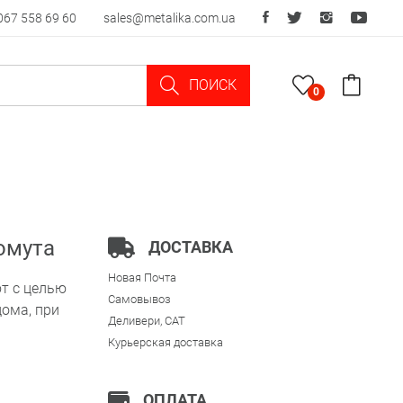
067 558 69 60
sales@metalika.com.ua
ПОИСК
0
омута
ДОСТАВКА
Новая Почта
т с целью
Самовывоз
ома, при
Деливери, CAT
Курьерская доставка
ОПЛАТА