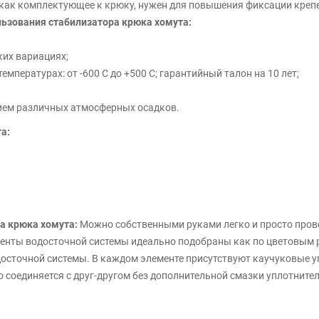
 как комплектующее к крюку, нужен для повышения фиксации крепе
ьзования стабилизатора крюка хомута:
ких вариациях;
мпературах: от -600 C до +500 C; гарантийный талон на 10 лет;
вием различных атмосферных осадков.
а:
а крюка хомута:
Можно собственными руками легко и просто пров
нты водосточной системы идеально подобраны как по цветовым реш
досточной системы. В каждом элементе присутствуют каучуковые уп
 соединяется с друг-другом без дополнительной смазки уплотните