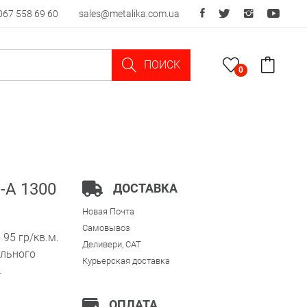
067 558 69 60
sales@metalika.com.ua
ПОИСК
0
-A 1300
ДОСТАВКА
Новая Почта
Самовывоз
95 гр/кв.м.
Деливери, CAT
ельного
Курьерская доставка
.
ОПЛАТА