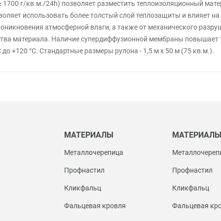
 1700 г/кв.м./24h) позволяет разместить теплоизоляционный мат
воляет использовать более толстый слой теплозащиты и влияет н
оникновения атмосферной влаги, а также от механического разр
тва материала. Наличие супердиффузионной мембраны повышает т
 +120 °С. Стандартные размеры рулона - 1,5 м х 50 м (75 кв.м.).
МАТЕРИАЛЫ
МАТЕРИАЛ
Металлочерепица
Металлочереп
Профнастил
Профнастил
Кликфальц
Кликфальц
Фальцевая кровля
Фальцевая кр