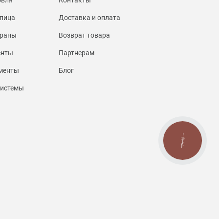
пица
Доставка и оплата
браны
Возврат товара
енты
Партнерам
менты
Блог
системы
КНОПКА
СВЯЗИ