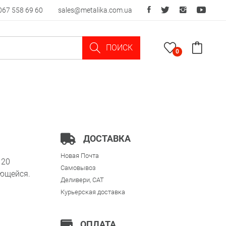
067 558 69 60
sales@metalika.com.ua
ПОИСК
0
ДОСТАВКА
Новая Почта
120
Самовывоз
еющейся.
Деливери, CAT
Курьерская доставка
ОПЛАТА