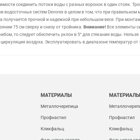
димости соединить потоки воды с разных воронок в один стояк. Тро
в водосточных систем Devorex в целом в том, что при правильном
ма получается прочной и надежной при небольшом весе. При монт
янии 75 см сверху и снизу от тройника.
Внимание!
Все элементы си
небом, то следует обеспечить уклон в 5° для стекания воды. Нель
циркуляция воздуха. Эксплуатировать в диапазоне температур от -
МАТЕРИАЛЫ
МАТЕРИАЛ
Металлочерепица
Металлочереп
Профнастил
Профнастил
Кликфальц
Кликфальц
Фальцевая кровля
Фальцевая кр