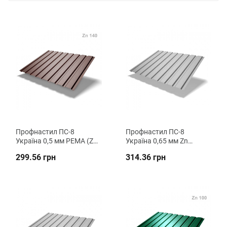
Профнастил ПС-8
Профнастил ПС-8
Україна 0,5 мм РЕМА (Zn
Україна 0,65 мм Zn
140) стіновий ВК
стіновий ВК Металіка
299.56 грн
314.36 грн
Металіка