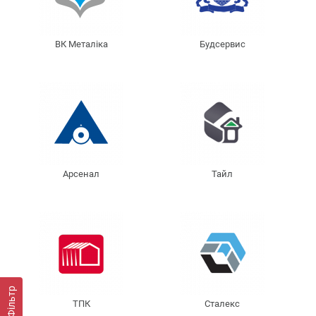
ВК Металіка
Будсервис
Арсенал
Тайл
Фільтр
ТПК
Сталекс