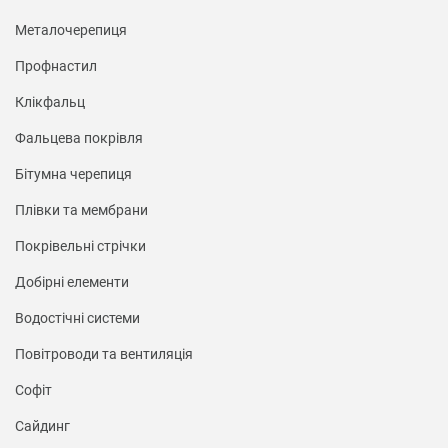
Металочерепиця
Профнастил
Клікфальц
Фальцева покрівля
Бітумна черепиця
Плівки та мембрани
Покрівельні стрічки
Добірні елементи
Водостічні системи
Повітроводи та вентиляція
Софіт
Сайдинг