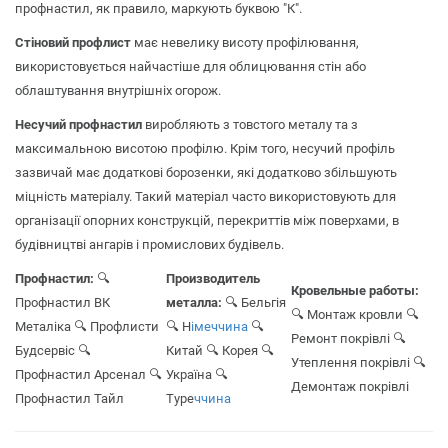
профнастил, як правило, маркують буквою "К".
Стіновий профлист
має невелику висоту профілювання,
використовується найчастіше для облицювання стін або
облаштування внутрішніх огорож.
Несучий профнастил
виробляють з товстого металу та з
максимальною висотою профілю. Крім того, несучий профіль
зазвичай має додаткові борозенки, які додатково збільшують
міцність матеріалу. Такий матеріал часто використовують для
організації опорних конструкцій, перекриттів між поверхами, в
будівництві ангарів і промислових будівель.
Профнастил:
🔍
Производитель
Кровельные работы:
Профнастил ВК
металла:
🔍 Бельгія
🔍 Монтаж кровли
🔍
Металіка
🔍 Профлисти
🔍 Н
імеччина
🔍
Ремонт покрівлі
🔍
Будсервіс
🔍
Китай
🔍 Корея
🔍
Утеплення покрівлі
🔍
Профнастил Арсенал
🔍
Україна
🔍
Демонтаж покрівлі
Профнастил Тайл
Туре
ччина