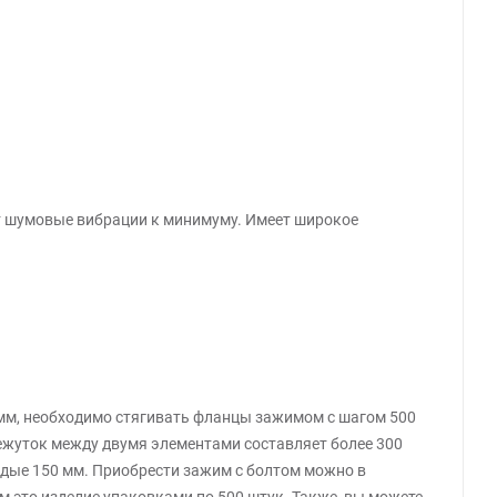
ёт шумовые вибрации к минимуму. Имеет широкое
 мм, необходимо стягивать фланцы зажимом с шагом 500
межуток между двумя элементами составляет более 300
дые 150 мм. Приобрести зажим с болтом можно в
м это изделие упаковками по 500 штук. Также, вы можете