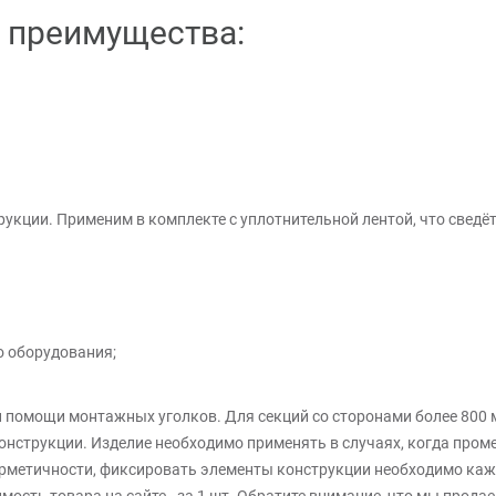
- преимущества:
укции. Применим в комплекте с уплотнительной лентой, что свед
о оборудования;
и помощи монтажных уголков. Для секций со сторонами более 800
конструкции. Изделие необходимо применять в случаях, когда про
ерметичности, фиксировать элементы конструкции необходимо каж
ость товара на сайте - за 1 шт. Обратите внимание, что мы продае