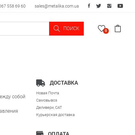
067 558 69 60
sales@metalika.com.ua
ПОИСК
0
ДОСТАВКА
Новая Почта
ежду собой
Самовывоз
Деливери, CAT
давления
Курьерская доставка
ОПЛАТА