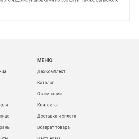
Ы
МЕНЮ
ица
ДахКомплект
Каталог
О компании
овля
Контакты
пица
Доставка и оплата
браны
Возврат товара
енты
Партнерам