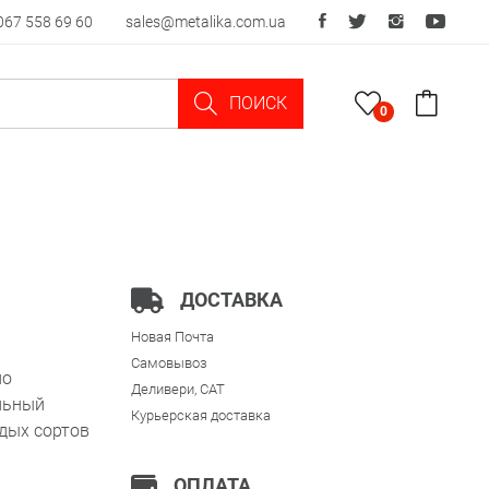
067 558 69 60
sales@metalika.com.ua
ПОИСК
0
ДОСТАВКА
Новая Почта
Самовывоз
по
Деливери, CAT
льный
Курьерская доставка
дых сортов
ОПЛАТА