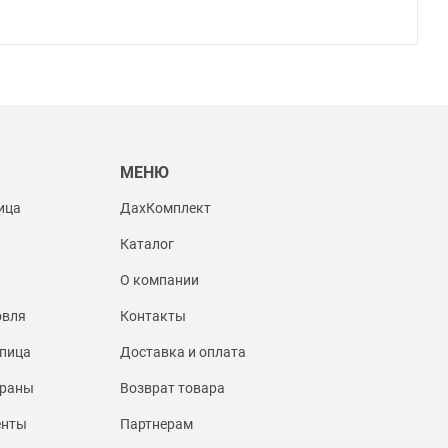
Ы
МЕНЮ
ица
ДахКомплект
Каталог
О компании
овля
Контакты
пица
Доставка и оплата
браны
Возврат товара
енты
Партнерам