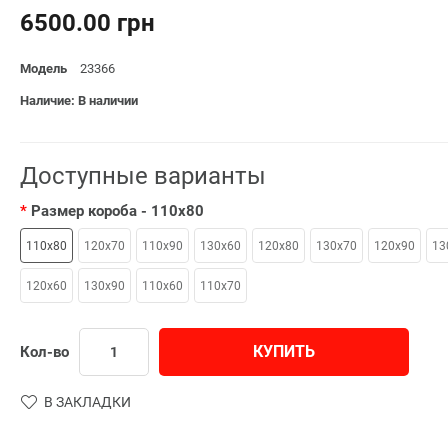
6500.00 грн
Модель
23366
Наличие: В наличии
Доступные варианты
Размер короба
- 110x80
110x80
120х70
110x90
130x60
120x80
130x70
120x90
13
120х60
130x90
110x60
110x70
КУПИТЬ
Кол-во
В ЗАКЛАДКИ