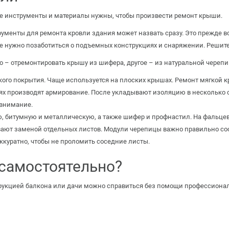
кие инструменты и материалы нужны, чтобы произвести ремонт крыши.
рументы для ремонта кровли здания может назвать сразу. Это прежде вс
же нужно позаботиться о подъемных конструкциях и снаряжении. Решите,
ло – отремонтировать крышу из шифера, другое – из натуральной чере
гкого покрытия. Чаще используется на плоских крышах. Ремонт мягкой к
ях производят армирование. После укладывают изоляцию в несколько с
 внимание.
ю, битумную и металлическую, а также шифер и профнастил. На фальцев
ают заменой отдельных листов. Модули черепицы важно правильно со
аккуратно, чтобы не проломить соседние листы.
самостоятельно?
рукцией балкона или дачи можно справиться без помощи профессионалов