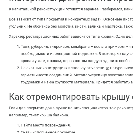
К капитальной реконструкции готовятся заранее. Разберемся, ка
Все зависит от типа покрытия и конкретных задач. Основные инст
угольник. Не обойтись без молотка, кисти, валика и мастерка. Так
Характер реставрационных работ зависит от типа кровли. Одно де
Толь, рубероид, гидроизол, мембрана – все это примеры мя
необходимости изоляционной подложки. В некоторых случа
кровли углам, стыкам, неровностям следует уделить особое
На скатных конструкциях используют черепицу, натуральну
герметичности соединений. Металлочерепицу восстанавлив
трудоемким из-за хрупкости материала. Придется работать 
Как отремонтировать крышу 
Если для покрытия дома лучше нанять специалистов, то с реконст
например, течет крыша балкона.
Найти место повреждения.
Снять испорченное покрытие.