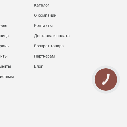
Каталог
О компании
овля
Контакты
пица
Доставка и оплата
браны
Возврат товара
енты
Партнерам
менты
Блог
системы