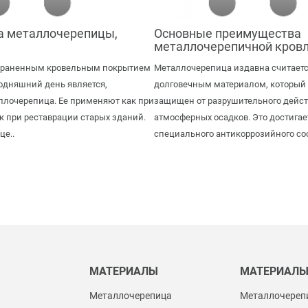
а металлочерепицы,
Основные преимущества
металлочерепичной кровл
траненным кровельным покрытием
Металлочерепица издавна считаетс
годняшний день является,
долговечным материалом, который
ллочерепица. Ее применяют как при
защищен от разрушительного дейс
ак при реставрации старых зданий.
атмосферных осадков. Это достига
е..
специального антикоррозийного сос
МАТЕРИАЛЫ
МАТЕРИАЛ
Металлочерепица
Металлочереп