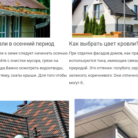
ли в осенний период
Как выбрать цвет кровли?
ли к зиме следует начинать осенью.
При отделке фасадов домов, как пр
те с очистки мусора, грязи на
используются тона, имеющие связ
да.Важно осмотреть водоотводы,
природой. Это оттенки: голубого; ох
тему, скаты крыши. Для того чтобы
зеленого; коричневого. Они отлично
могут б..