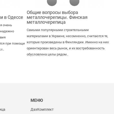
Общие вопросы выбора
и в Одессе
металлочерепицы. Финская
металлочерепица
я очень
Самыми популярными строительными
 надежно
материалами в Украине, несомненно, считаются те,
твия
которые произведены в Финляндии. Именно на них
ется при помощи
ориентирован весь рынок, и их востребованность
т..
обусловлена целы рядом..
Ы
МЕНЮ
ица
ДахКомплект