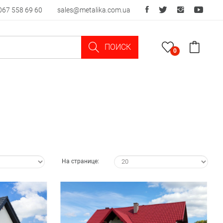
067 558 69 60
sales@metalika.com.ua
ПОИСК
0
На странице: