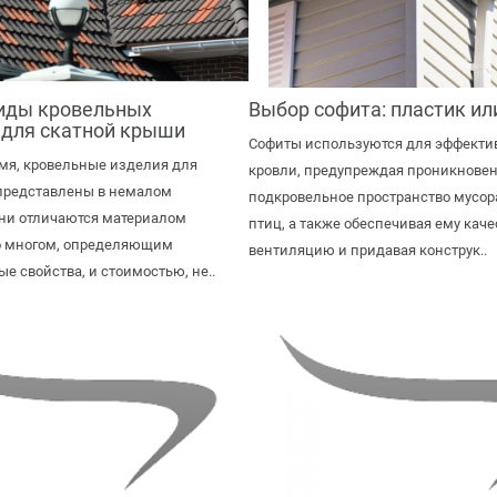
иды кровельных
Выбор софита: пластик ил
 для скатной крыши
Софиты используются для эффект
мя, кровельные изделия для
кровли, предупреждая проникновен
представлены в немалом
подкровельное пространство мусора
Они отличаются материалом
птиц, а также обеспечивая ему кач
во многом, определяющим
вентиляцию и придавая конструк..
е свойства, и стоимостью, не..