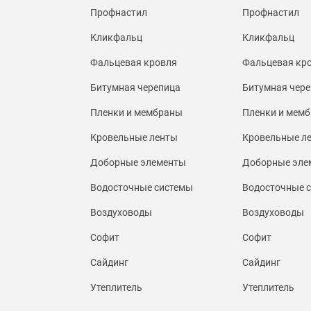
Профнастил
Профнастил
Кликфальц
Кликфальц
Фальцевая кровля
Фальцевая кр
Битумная черепица
Битумная чере
Пленки и мембраны
Пленки и мем
Кровельные ленты
Кровельные л
Доборные элементы
Доборные эле
Водосточные системы
Водосточные 
Воздуховоды
Воздуховоды
Софит
Софит
Сайдинг
Сайдинг
Утеплитель
Утеплитель