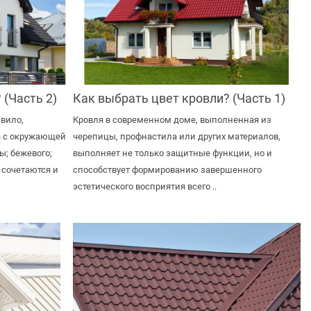
 (Часть 2)
Как выбрать цвет кровли? (Часть 1)
авило,
Кровля в современном доме, выполненная из
ь с окружающей
черепицы, профнастила или других материалов,
ры; бежевого;
выполняет не только защитные функции, но и
 сочетаются и
способствует формированию завершенного
эстетического восприятия всего ..