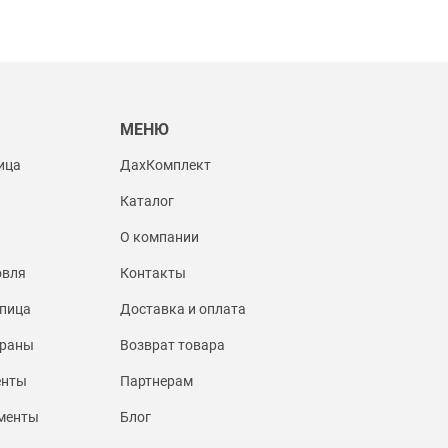
Ы
МЕНЮ
ица
ДахКомплект
Каталог
О компании
овля
Контакты
пица
Доставка и оплата
браны
Возврат товара
енты
Партнерам
менты
Блог