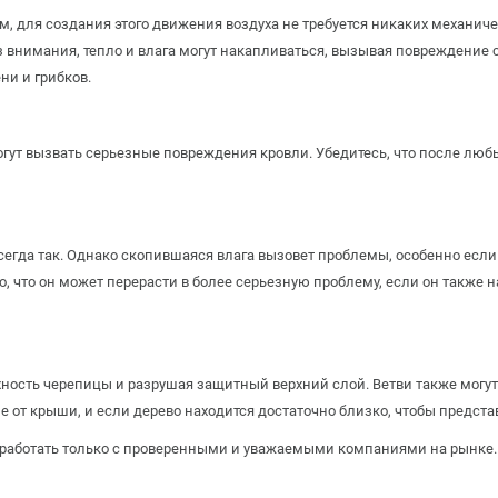
, для создания этого движения воздуха не требуется никаких механич
без внимания, тепло и влага могут накапливаться, вызывая повреждение
ни и грибков.
огут вызвать серьезные повреждения кровли. Убедитесь, что после лю
всегда так. Однако скопившаяся влага вызовет проблемы, особенно если
то, что он может перерасти в более серьезную проблему, если он также 
хность черепицы и разрушая защитный верхний слой. Ветви также могут
от крыши, и если дерево находится достаточно близко, чтобы представл
 работать только с проверенными и уважаемыми компаниями на рынке. 