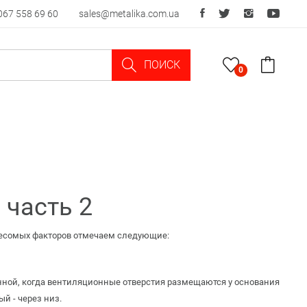
067 558 69 60
sales@metalika.com.ua
ПОИСК
0
 часть 2
 весомых факторов отмечаем следующие:
нной, когда вентиляционные отверстия размещаются у основания
й - через низ.