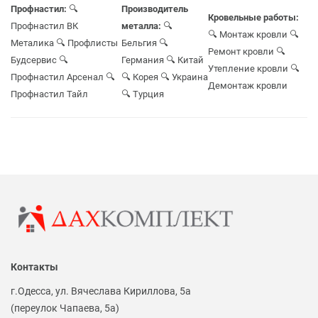
Профнастил:
🔍
Производитель
Кровельные работы:
Профнастил ВК
металла:
🔍
🔍 Монтаж кровли
🔍
Металика
🔍 Профлисты
Бельгия
🔍
Ремонт кровли
🔍
Будсервис
🔍
Германия
🔍 Китай
Утепление кровли
🔍
Профнастил Арсенал
🔍
🔍 Корея
🔍 Украина
Демонтаж кровли
Профнастил Тайл
🔍 Турция
Контакты
г.Одесса, ул. Вячеслава Кириллова, 5а
(переулок Чапаева, 5а)