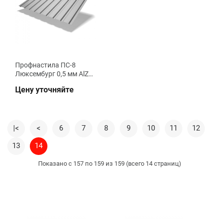
Профнастила ПС-8
Люксембург 0,5 мм AlZn
стеновой ВК Металика
Цену уточняйте
|<
<
6
7
8
9
10
11
12
13
14
Показано с 157 по 159 из 159 (всего 14 страниц)