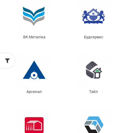
ВК Металіка
Будсервис
Арсенал
Тайл