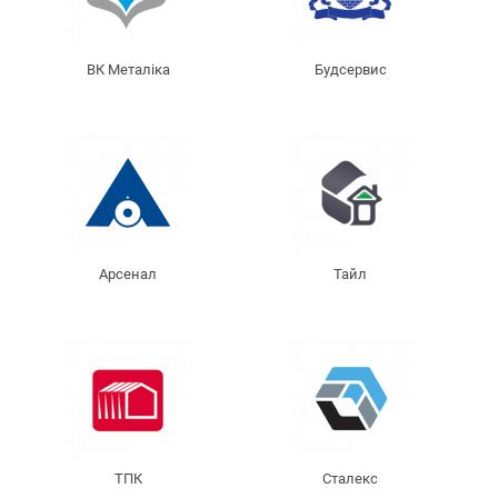
ВК Металіка
Будсервис
Арсенал
Тайл
ТПК
Сталекс