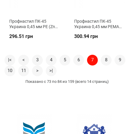
Профнастил ПК-45
Профнастил ПК-45
Украина 0,45 мм PE (Zn
Украина 0,45 мм PEMA
140) кровельный ВК
(Zn 100) кровельный ВК
296.51 грн
300.94 грн
Металика
Металика
|<
<
3
4
5
6
7
8
9
10
11
>
>|
Показано с 73 по 84 из 159 (всего 14 страниц)