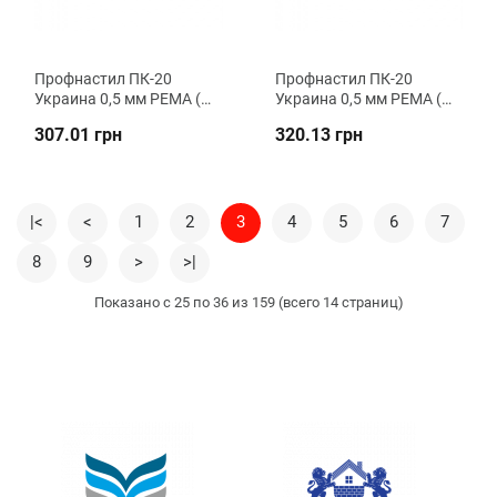
Профнастил ПК-20
Профнастил ПК-20
Украина 0,5 мм РЕMA (Zn
Украина 0,5 мм РЕMA (Zn
100) кровельный ВК
140) кровельный ВК
307.01 грн
320.13 грн
Металика
Металика
|<
<
1
2
3
4
5
6
7
8
9
>
>|
Показано с 25 по 36 из 159 (всего 14 страниц)