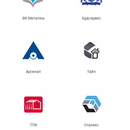
ВК Металіка
Будсервис
Арсенал
Тайл
ТПК
Сталекс