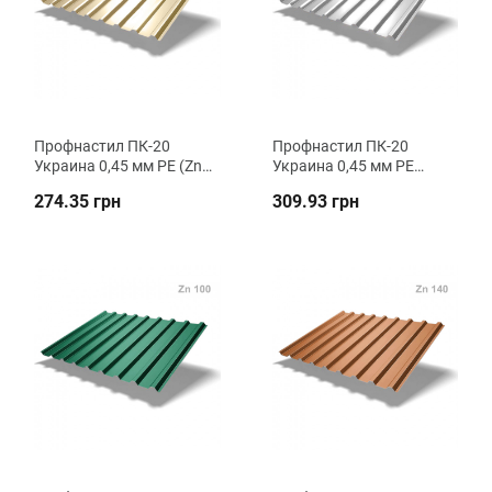
Профнастил ПК-20
Профнастил ПК-20
Украина 0,45 мм РЕ (Zn
Украина 0,45 мм РЕ
140) кровельный ВК
двусторонний (Zn 100)
274.35 грн
309.93 грн
Металика
кровельный ВК
Металика