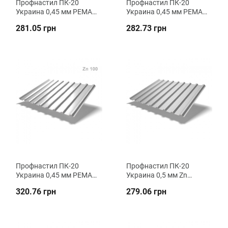
Профнастил ПК-20
Профнастил ПК-20
Украина 0,45 мм РЕMA
Украина 0,45 мм РЕMA
(Zn 100) кровельный ВК
(Zn 140) кровельный ВК
281.05 грн
282.73 грн
Металика
Металика
Профнастил ПК-20
Профнастил ПК-20
Украина 0,45 мм РЕМА
Украина 0,5 мм Zn
двусторонний (Zn 100)
кровельный ВК
320.76 грн
279.06 грн
кровельный ВК
Металика
Металика