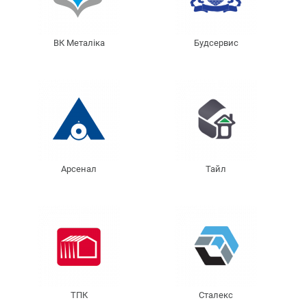
ВК Металіка
Будсервис
Арсенал
Тайл
ТПК
Сталекс