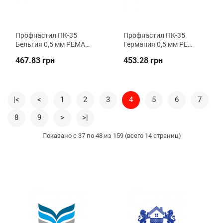
Профнастил ПК-35
Профнастил ПК-35
Бельгия 0,5 мм PEMA
Германия 0,5 мм PE
кровельный ВК
кровельный ВК
467.83 грн
453.28 грн
Металика
Металика
|<
<
1
2
3
4
5
6
7
8
9
>
>|
Показано с 37 по 48 из 159 (всего 14 страниц)